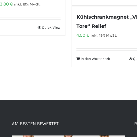
Ursprünglicher
Aktueller
3,00
€
inkl. 19% MwSt.
Preis
Preis
Kühlschrankmagnet „Vi
war:
ist:
Tore“ Relief
Quick View
4,00 €
3,00 €.
4,00
€
inkl. 19% MwSt.
In den Warenkorb
Qu
AM BESTEN BEWERTET
R