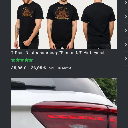
T-Shirt Neubrandenburg "Born in NB" Vintage rot
Bewertet
Preisspanne:
25,95
€
–
26,95
€
inkl. 19% MwSt.
mit
5.00
von
25,95 €
5
bis
26,95 €