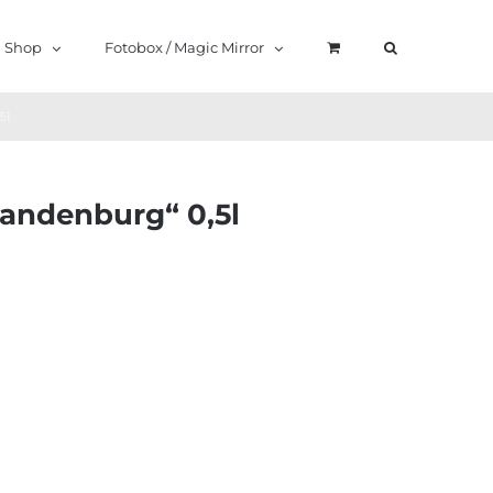
Shop
Fotobox / Magic Mirror
5l
randenburg“ 0,5l