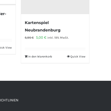
er-
Kartenspiel
Neubrandenburg
Ursprünglicher
Aktueller
5,00
€
5,95
€
inkl. 19% MwSt.
Preis
Preis
ick View
war:
ist:
In den Warenkorb
Quick View
5,95 €
5,00 €.
ICHTLINIEN