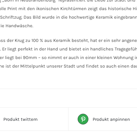
g „Born in Neubrandenburg“ repräsentiert die Liebe zur Stadt und 
lle Print mit den ikonischen Kirchtürmen zeigt das historische
chriftzug. Das Bild wurde in die hochwertige Keramik eingebran
die Handwäsche.
ss der Krug zu 100 % aus Keramik besteht, hat er ein sehr ange
Er liegt perfekt in der Hand und bietet ein handliches Tragegef
 liegt bei 90mm – so nimmt er auch in einer kleinen Wohnung im 
he ist der Mittelpunkt unserer Stadt und findet so auch einen dau
Produkt twittern
Produkt anpinnen