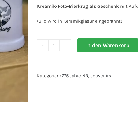
Kreamik-Foto-Bierkrug als Geschenk
mit Aufd
(Bild wird in Keramikglasur eingebrannt)
In den Warenkorb
Bierkrug
"Born
in
Neubrandenburg"
Kategorien:
775 Jahre NB
,
souvenirs
0,5l
Menge