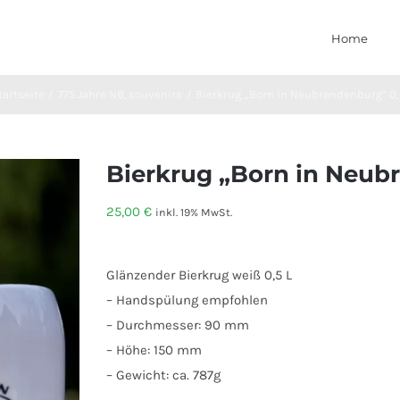
Home
tartseite
775 Jahre NB
souvenirs
Bierkrug „Born in Neubrandenburg“ 0,
Bierkrug „Born in Neub
25,00
€
inkl. 19% MwSt.
Glänzender Bierkrug weiß 0,5 L
– Handspülung empfohlen
– Durchmesser: 90 mm
– Höhe: 150 mm
– Gewicht: ca. 787g