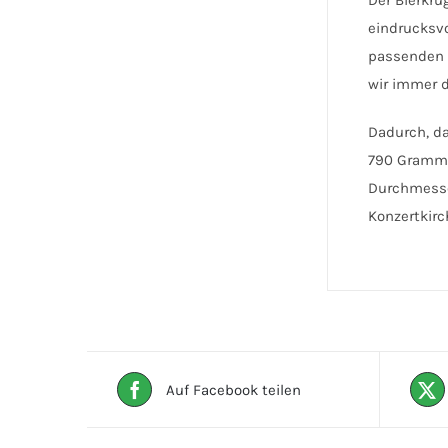
Der Bierkru
eindrucksvo
passenden S
wir immer 
Dadurch, da
790 Gramm. 
Durchmesser
Konzertkirc
Auf Facebook teilen