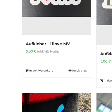
Aufkleber „i liove MV
5,00
€
inkl. 19% MwSt.
Aufkl
5,00
€
In den Warenkorb
Quick View
In de