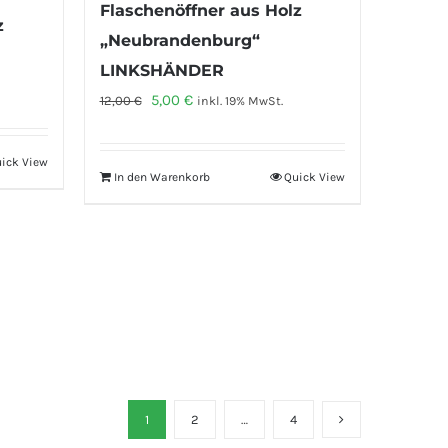
Flaschenöffner aus Holz
z
„Neubrandenburg“
LINKSHÄNDER
Ursprünglicher
Aktueller
5,00
€
12,00
€
inkl. 19% MwSt.
Preis
Preis
war:
ist:
ick View
In den Warenkorb
Quick View
12,00 €
5,00 €.
1
2
…
4