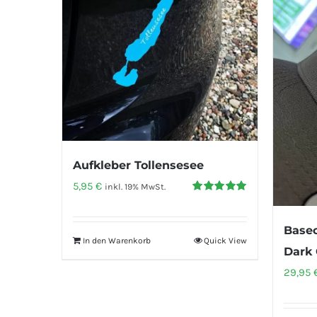
Aufkleber Tollensesee
5,95
€
inkl. 19% MwSt.
Bewertet
mit
5.00
von
5
Base
In den Warenkorb
Quick View
Dark 
29,95