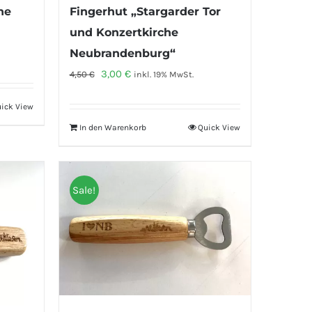
he
Fingerhut „Stargarder Tor
und Konzertkirche
Neubrandenburg“
Ursprünglicher
Aktueller
3,00
€
4,50
€
inkl. 19% MwSt.
Preis
Preis
ick View
war:
ist:
In den Warenkorb
Quick View
4,50 €
3,00 €.
Sale!