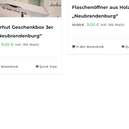
Flaschenöffner aus Hol
„Neubrandenburg“
Ursprünglicher
Aktueller
9,00
€
12,00
€
inkl. 19% MwSt.
rhut Geschenkbox 3er
Preis
Preis
„Neubrandenburg“
war:
ist:
Ursprünglicher
Aktueller
9,00
€
inkl. 19% MwSt.
In den Warenkorb
Qu
12,00 €
9,00 €.
Preis
Preis
war:
ist:
n Warenkorb
Quick View
12,00 €
9,00 €.