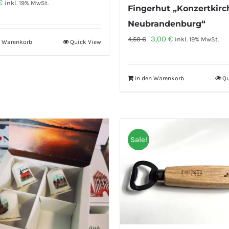
€
inkl. 19% MwSt.
Fingerhut „Konzertkirc
Neubrandenburg“
Ursprünglicher
Aktueller
3,00
€
4,50
€
inkl. 19% MwSt.
n Warenkorb
Quick View
Preis
Preis
war:
ist:
In den Warenkorb
Qu
4,50 €
3,00 €.
Sale!