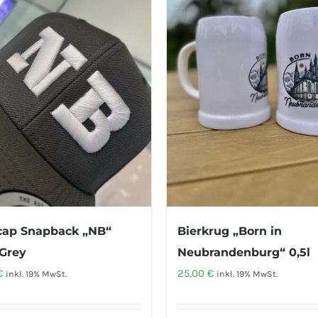
cap Snapback „NB“
Bierkrug „Born in
Grey
Neubrandenburg“ 0,5l
€
25,00
€
inkl. 19% MwSt.
inkl. 19% MwSt.