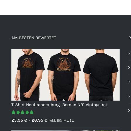
AM BESTEN BEWERTET
R
T-Shirt Neubrandenburg "Born in NB" Vintage rot
Bewertet
Preisspanne:
25,95
€
–
26,95
€
inkl. 19% MwSt.
mit
5.00
von
25,95 €
5