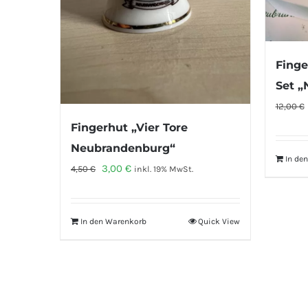
Finge
Set 
12,00
€
Fingerhut „Vier Tore
Neubrandenburg“
In de
Ursprünglicher
Aktueller
3,00
€
4,50
€
inkl. 19% MwSt.
Preis
Preis
war:
ist:
In den Warenkorb
Quick View
4,50 €
3,00 €.