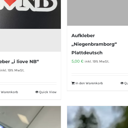
Aufkleber
„Niegenbramborg“
Plattdeutsch
5,00
€
eber „i liove NB“
inkl. 19% MwSt.
inkl. 19% MwSt.
In den Warenkorb
Qu
n Warenkorb
Quick View